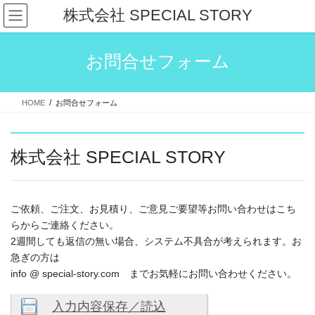
コ
ナ
株式会社 SPECIAL STORY
ン
ビ
テ
ゲ
ン
ー
お問合せフォーム
ツ
シ
へ
ョ
ス
ン
HOME
お問合せフォーム
キ
に
ッ
移
プ
動
株式会社 SPECIAL STORY
ご依頼、ご注文、お見積り、ご意見ご要望等お問い合わせはこち
らからご連絡ください。
2週間しても返信の無い場合、システム不具合が考えられます。お
急ぎの方は
info @ special-story.com までお気軽にお問い合わせください。